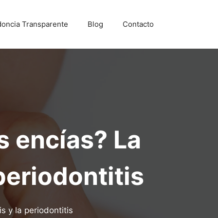
doncia Transparente
Blog
Contacto
s encías? La
periodontitis
 y la periodontitis