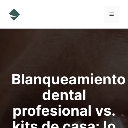
Saltar
al
Menú
contenido
Blanqueamiento
dental
profesional vs.
kits de casa: lo