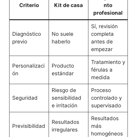
Criterio
Kit de casa
nto
profesional
Sí, revisión
Diagnóstico
No suele
completa
previo
haberlo
antes de
empezar
Tratamiento y
Personalizaci
Producto
férulas a
ón
estándar
medida
Riesgo de
Proceso
Seguridad
sensibilidad
controlado y
e irritación
supervisado
Resultados
Resultados
Previsibilidad
más
irregulares
homogéneos