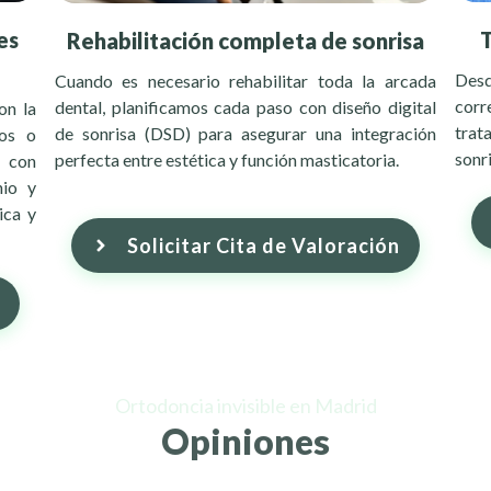
es
Rehabilitación completa de sonrisa
Desd
Cuando es necesario rehabilitar toda la arcada
corr
dental, planificamos cada paso con diseño digital
on la
trat
de sonrisa (DSD) para asegurar una integración
dos o
sonr
perfecta entre estética y función masticatoria.
s con
nio y
ica y
Solicitar Cita de Valoración
Ortodoncia invisible en Madrid
Opiniones