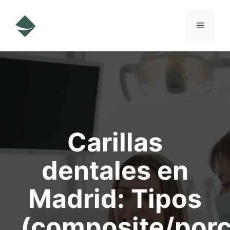
Saltar
al
Menú
contenido
Carillas
dentales en
Madrid: Tipos
(composite/porc