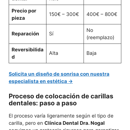
Precio por
150€ – 300€
400€ – 800€
pieza
No
Reparación
Sí
(reemplazo)
Reversibilida
Alta
Baja
d
Solicita un diseño de sonrisa con nuestra
especialista en estética →
Proceso de colocación de carillas
dentales: paso a paso
El proceso varía ligeramente según el tipo de
carilla, pero en
Clínica Dental Dra. Nogal